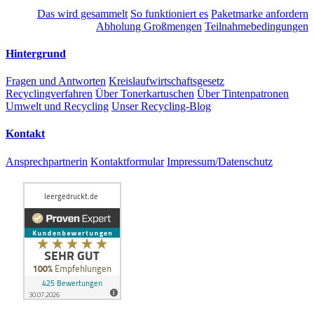
Das wird gesammelt
So funktioniert es
Paketmarke anfordern
Abholung Großmengen
Teilnahmebedingungen
Hintergrund
Fragen und Antworten
Kreislaufwirtschaftsgesetz
Recyclingverfahren
Über Tonerkartuschen
Über Tintenpatronen
Umwelt und Recycling
Unser Recycling-Blog
Kontakt
Ansprechpartnerin
Kontaktformular
Impressum/Datenschutz