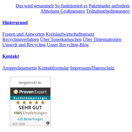
Das wird gesammelt
So funktioniert es
Paketmarke anfordern
Abholung Großmengen
Teilnahmebedingungen
Hintergrund
Fragen und Antworten
Kreislaufwirtschaftsgesetz
Recyclingverfahren
Über Tonerkartuschen
Über Tintenpatronen
Umwelt und Recycling
Unser Recycling-Blog
Kontakt
Ansprechpartnerin
Kontaktformular
Impressum/Datenschutz