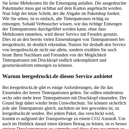
Sie keine Mehrkosten für die Entsorgung anfallen. Die ausgedruckte
Paketmarke muss gut sichtbar auf dem Karton angebracht werden.
Nun folgt der letzte Schritt, der die Abgabe im Paketshop fordert.
Wie Sie sehen, ist es einfach, alte Tintenpatronen richtig zu
entsorgen. Sobald Verbraucher wissen, wie das richtige Entsorgen
der Tintenpatronen durchgeführt werden kann, ohne dass
Mehrkosten entstehen, wird dieser Service mit Freuden genutzt.
Dies ist an den bereits vielen Einsendungen von Tintenpatronen bei
leergedruckt. de deutlich erkennbar. Nutzen Sie deshalb den Service
von leergedruckt.de nicht nur allein, sondern erzählen Sie noch
heute Ihren Nachbarn und Freunden von der Möglichkeit
Tintenpatronen mit Druckkopf endlich unkompliziert und
gesetzeskonform entsorgen zu können.
Warum leergedruckt.de diesen Service anbietet
Bei leergedruckt.de gibt es einige Anforderungen, die für das
Einsenden der leeren Tintenpatronen gelten. Sie sollten mindestens
sechs oder mehr leere Tintenpatronen mit Druckkopf einsenden. Der
Grund liegt dabei wieder beim Umweltschutz. Sie können sicherlich
jede alte Tintenpatrone gleich, nachdem sie leer geworden ist, zu
leergedruckt.de senden. Bei jedem Paket, das verschickt wird,
kommt es aufgrund der Transportwege zu einem CO2 Ausstoß. Um
auch im Hinblick darauf einen kleinen Betrag zu leisten, ist es besser
einigen Druckerpatronen zu sammeln und diese dann zusammen zu