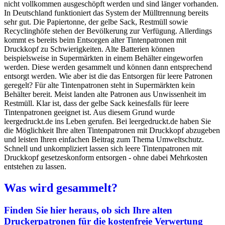
nicht vollkommen ausgeschöpft werden und sind länger vorhanden.
In Deutschland funktioniert das System der Mülltrennung bereits
sehr gut. Die Papiertonne, der gelbe Sack, Restmüll sowie
Recyclinghöfe stehen der Bevölkerung zur Verfügung. Allerdings
kommt es bereits beim Entsorgen alter Tintenpatronen mit
Druckkopf zu Schwierigkeiten. Alte Batterien können
beispielsweise in Supermärkten in einem Behälter eingeworfen
werden. Diese werden gesammelt und können dann entsprechend
entsorgt werden. Wie aber ist die das Entsorgen für leere Patronen
geregelt? Für alte Tintenpatronen steht in Supermärkten kein
Behälter bereit. Meist landen alte Patronen aus Unwissenheit im
Restmüll. Klar ist, dass der gelbe Sack keinesfalls für leere
Tintenpatronen geeignet ist. Aus diesem Grund wurde
leergedruckt.de ins Leben gerufen. Bei leergedruckt.de haben Sie
die Möglichkeit Ihre alten Tintenpatronen mit Druckkopf abzugeben
und leisten Ihren einfachen Beitrag zum Thema Umweltschutz.
Schnell und unkompliziert lassen sich leere Tintenpatronen mit
Druckkopf gesetzeskonform entsorgen - ohne dabei Mehrkosten
entstehen zu lassen.
Was wird gesammelt?
Finden Sie hier heraus, ob sich Ihre alten
Druckerpatronen für die
kostenfreie Verwertung