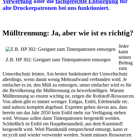
Verwertung
oder die
fachgerechte Entsorgung
für
alte Druckerpatronen bei uns funktioniert.
Mülltrennung: Ja, aber wie ist es richtig?
Jeder
kann
seinen
Z.B. HP 302: Geeignet zum Tintenpatronen entsorgen
Beitrag
zum
Umweltschutz leisten. Am besten funktioniert der Umweltschutz
allerdings, wenn damit wenig Mehraufwand verbunden wird. Je
einfacher es ist, den Müll zu entsorgen, umso einfacher wird es für
die Bevölkerung die Mülltrennung zu bewerkstelligen. Warum
Mülltrennung so enorm wichtig ist, zeigen die Rohstoff-Ressourcen.
Von allem gibt es immer weniger. Erdgas, Erdöl, Edelmetalle etc.
sind nahezu komplett abgebaut. Experten gehen davon aus, dass
bereits um das Jahr 2050 kein Erdöl mehr zur Verfügung stehen
wird. Woraus sollen dann Tintenpatronen hergestellt werden.
Schließlich ist Erdöl ein Hauptbestandteil, aus dem Kunststoff
hergestellt wird. Wird Plastikmüll entsprechend entsorgt, kann er
recycelt und wieder verwendet werden. Somit müssen Ressourcen