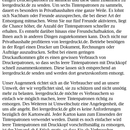
leergedruckt.de zu senden. Um sechs Tintenpatronen zu sammeln,
dauert es besonders in Privathaushalten eine ganze Weile. Es lohnt
sich Nachbarn oder Freunde anzusprechen, die bei dieser Art der
Entsorgung mitmachen. Wenn Sie nur fünf Freunde aktivieren, liegt
die Chance höher, die Anzahl der Tintenpatronen schneller zu
erhalten. Es entsteht darüber hinaus eine Freundschaftsaktion, die
Ihnen auch in anderen Dingen zugutekommen kann. Doch nicht nur
Privathaushalte profitieren von leergedruckt.de. Betriebe benötigen
in der Regel einen Drucker um Dokument, Rechnungen oder
Aufträge auszudrucken. Selbst bei einem geringen
Druckaufkommen gibt es einen gewissen Verbrauch von
Druckerpatronen, so dass sechs leere Tintenpatronen mit Druckkopf
schnell zusammenkommen. Diese lassen sich entsprechend an
leergedruckt.de senden und werden dort gesetzeskonform entsorgt.
Unser Augenmerk richtet sich an die Verbraucher und an unsere
Umwelt, der wir verpflichtet sind, sie zu schützen und nicht unnötig
mehr zu belasten. leergedruckt.de möchte es Verbrauchern so
einfach wie möglich machen, leere Tintenpatronen richtig zu
entsorgen. Des Weiteren ist Umweltschutz eine Angelegenheit, die
uns alle angeht. Bei leergedruckt.de gibt es keine Anforderungen
bezüglich der Kartonwahl. Jeder Karton kann zum Einsenden der
Tintenpatronen verwendet werden. Damit es noch einfacher wird
leere Tintenpatronen mit Druckkopf vorschriftsmäßig zu entsorgen,
ist der Versand ab 6 Stück gratis, so dass Sie als Verbraucher